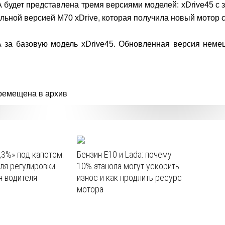
удет представлена тремя версиями моделей: xDrive45 с з
льной версией M70 xDrive, которая получила новый мотор 
за базовую модель xDrive45. Обновленная версия немец
ремещена в архив
,3%» под капотом:
Бензин E10 и Lada: почему
ля регулировки
10% этанола могут ускорить
я водителя
износ и как продлить ресурс
мотора