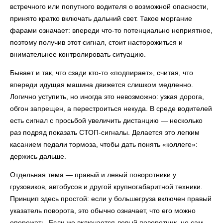
встречного или попутного водителя о возможной опасности,
принято кратко включать дальний свет. Такое моргание
фарами означает: впереди что-то потенциально неприятное,
поэтому получив этот сигнал, стоит насторожиться и
внимательнее контролировать ситуацию.
Бывает и так, что сзади кто-то «подпирает», считая, что
впереди идущая машина движется слишком медленно.
Логично уступить, но иногда это невозможно: узкая дорога,
обгон запрещен, а перестроиться некуда. В среде водителей
есть сигнал с просьбой увеличить дистанцию — несколько
раз подряд показать СТОП-сигналы. Делается это легким
касанием педали тормоза, чтобы дать понять «коллеге»:
держись дальше.
Отдельная тема — правый и левый поворотники у
грузовиков, автобусов и другой крупногабаритной техники.
Принцип здесь простой: если у большегруза включен правый
указатель поворота, это обычно означает, что его можно
опережать. Если же включается левый поворотник, но сам