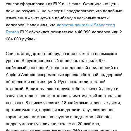
список сформирован из ELX и Ultimate. Официально цены
пока не озвучены, но эксперты предполагают, что подобные
изменения «вытянут» на прибавку в несколько тысяч
долларов. Напомним, что
дорестайлинговый SsangYong
Rexton
ELX обходился покупателю в 46 990 долларов или 2
684 000 рублей.
Список стандартного оборудования окажется на высоком
уровне. В функциональный перечень включили 8,0-
дюймовый сенсорный экран с поддержкой приложений от
Apple и Android, современные кресла с боковой поддержкой,
обогревом и вентиляцией. Руль оснастили кожаной
отделкой. Водитель также получает бесключевой доступ и
запуск мотора с кнопки, а также климатический контроль на
две зоны. В списке числятся 18-дюймовые колесные диски,
противотуманки, парковочные датчики вкруг, экстренное
торможение, помощь на спусках и подъемах. Ultimate
подразумевает увеличение колес до 20 дюймов,
беспроводную зарядку, камеру на 360 градусов, кожаную