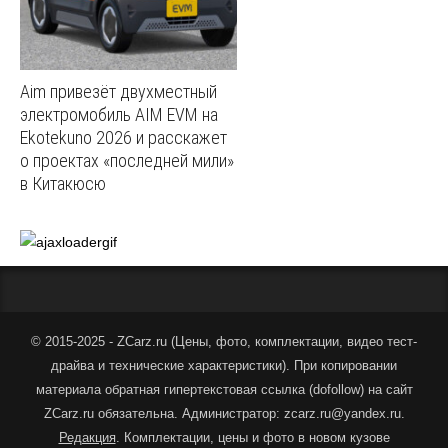
Aim привезёт двухместный
электромобиль AIM EVM на
Ekotekuno 2026 и расскажет
о проектах «последней мили»
в Китакюсю
© 2015-2025 - ZCarz.ru (
Цены, фото, комплектации, видео тест-
драйва и технические характеристики
).
При копировании
материала обратная гипертекстовая ссылка (dofollow) на сайт
ZCarz.ru обязательна. Администратор: zcarz.ru@yandex.ru.
Редакция
. Комплектации, цены и фото в новом кузове