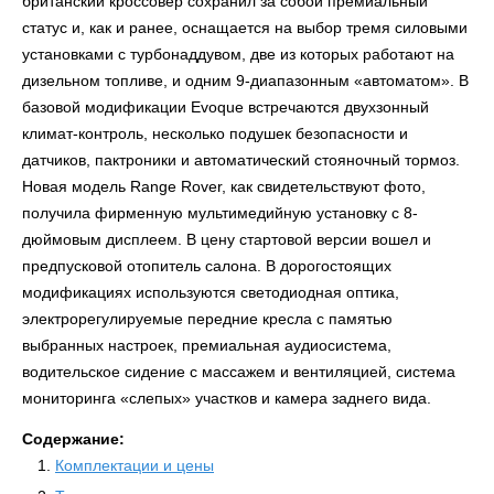
британский кроссовер сохранил за собой премиальный
статус и, как и ранее, оснащается на выбор тремя силовыми
установками с турбонаддувом, две из которых работают на
дизельном топливе, и одним 9-диапазонным «автоматом». В
базовой модификации Evoque
встречаются двухзонный
климат-контроль, несколько подушек безопасности и
датчиков, пактроники и автоматический стояночный тормоз.
Новая модель Range Rover
, как свидетельствуют
фото
,
получила фирменную мультимедийную установку с 8-
дюймовым дисплеем. В цену стартовой версии вошел и
предпусковой отопитель салона. В дорогостоящих
модификациях используются светодиодная оптика,
электрорегулируемые передние кресла с памятью
выбранных настроек, премиальная аудиосистема,
водительское сидение с массажем и вентиляцией, система
мониторинга «слепых» участков и камера заднего вида.
Содержание:
Комплектации и цены