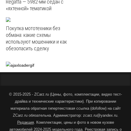
Regatta — 5982‑мм седан с
«яхтенной» тематикой
Покупка мототехники без
обмана: какие схемы
используют мошенники и как
обезопасить сделку
© 2015-2025 - ZCarz.ru (
Цены, фото, комплектации, видео тест-
драйва и технические характеристики
).
При копировании
материала обратная гипертекстовая ссылка (dofollow) на сайт
ZCarz.ru обязательна. Администратор: zcarz.ru@yandex.ru.
Редакция
. Комплектации, цены и фото в новом кузове
автомобилей 2024-2025 модельного года. Реестровая запись о