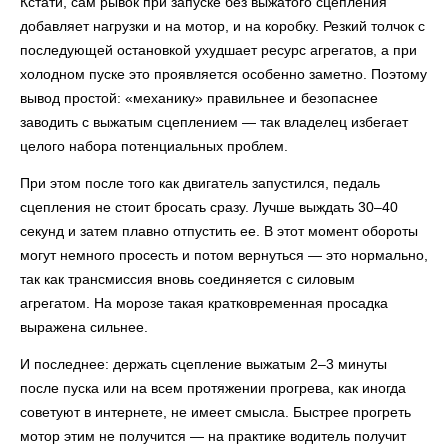
Кстати, сам рывок при запуске без выжатого сцепления
добавляет нагрузки и на мотор, и на коробку. Резкий толчок с
последующей остановкой ухудшает ресурс агрегатов, а при
холодном пуске это проявляется особенно заметно. Поэтому
вывод простой: «механику» правильнее и безопаснее
заводить с выжатым сцеплением — так владелец избегает
целого набора потенциальных проблем.
При этом после того как двигатель запустился, педаль
сцепления не стоит бросать сразу. Лучше выждать 30–40
секунд и затем плавно отпустить ее. В этот момент обороты
могут немного просесть и потом вернуться — это нормально,
так как трансмиссия вновь соединяется с силовым
агрегатом. На морозе такая кратковременная просадка
выражена сильнее.
И последнее: держать сцепление выжатым 2–3 минуты
после пуска или на всем протяжении прогрева, как иногда
советуют в интернете, не имеет смысла. Быстрее прогреть
мотор этим не получится — на практике водитель получит