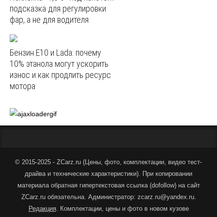
подсказка для регулировки
фар, а не для водителя
Бензин E10 и Lada: почему
10% этанола могут ускорить
износ и как продлить ресурс
мотора
© 2015-2025 - ZCarz.ru (
Цены, фото, комплектации, видео тест-
драйва и технические характеристики
).
При копировании
материала обратная гипертекстовая ссылка (dofollow) на сайт
ZCarz.ru обязательна. Администратор: zcarz.ru@yandex.ru.
Редакция
. Комплектации, цены и фото в новом кузове