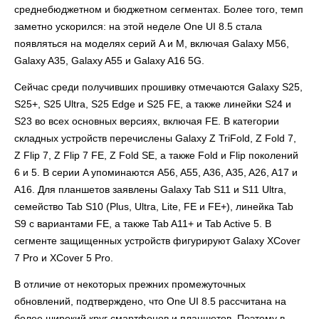
среднебюджетном и бюджетном сегментах. Более того, темп
заметно ускорился: на этой неделе One UI 8.5 стала
появляться на моделях серий A и M, включая Galaxy M56,
Galaxy A35, Galaxy A55 и Galaxy A16 5G.
Сейчас среди получивших прошивку отмечаются Galaxy S25,
S25+, S25 Ultra, S25 Edge и S25 FE, а также линейки S24 и
S23 во всех основных версиях, включая FE. В категории
складных устройств перечислены Galaxy Z TriFold, Z Fold 7,
Z Flip 7, Z Flip 7 FE, Z Fold SE, а также Fold и Flip поколений
6 и 5. В серии A упоминаются A56, A55, A36, A35, A26, A17 и
A16. Для планшетов заявлены Galaxy Tab S11 и S11 Ultra,
семейство Tab S10 (Plus, Ultra, Lite, FE и FE+), линейка Tab
S9 с вариантами FE, а также Tab A11+ и Tab Active 5. В
сегменте защищенных устройств фигурируют Galaxy XCover
7 Pro и XCover 5 Pro.
В отличие от некоторых прежних промежуточных
обновлений, подтверждено, что One UI 8.5 рассчитана на
более широкий круг смартфонов и планшетов. Поэтому в