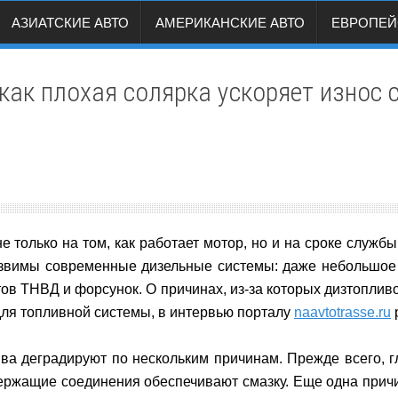
АЗИАТСКИЕ АВТО
АМЕРИКАНСКИЕ АВТО
ЕВРОПЕЙ
как плохая солярка ускоряет износ 
е только на том, как работает мотор, но и на сроке служ
язвимы современные дизельные системы: даже небольшое
ов ТНВД и форсунок. О причинах, из‑за которых дизтопливо
 для топливной системы, в интервью порталу
naavtotrasse.ru
р
а деградируют по нескольким причинам. Прежде всего, 
держащие соединения обеспечивают смазку. Еще одна причин