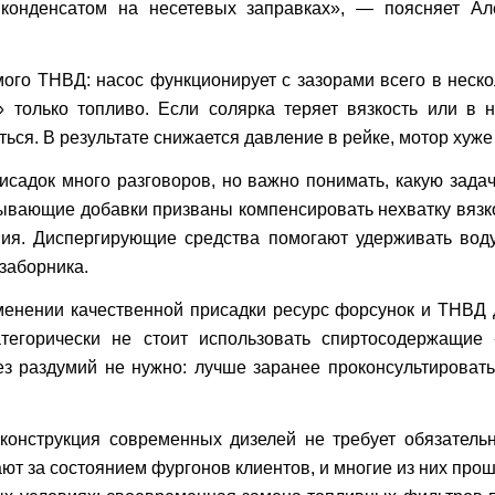
конденсатом на несетевых заправках», — поясняет Але
ого ТНВД: насос функционирует с зазорами всего в неск
 только топливо. Если солярка теряет вязкость или в н
я. В результате снижается давление в рейке, мотор хуже т
исадок много разговоров, но важно понимать, какую за
ывающие добавки призваны компенсировать нехватку вязк
ения. Диспергирующие средства помогают удерживать вод
озаборника.
менении качественной присадки ресурс форсунок и ТНВД
атегорически не стоит использовать спиртосодержащи
ез раздумий не нужно: лучше заранее проконсультировать
конструкция современных дизелей не требует обязатель
ают за состоянием фургонов клиентов, и многие из них пр