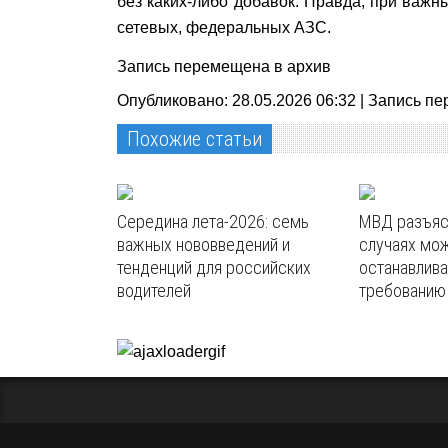
без каких‑либо добавок. Правда, при важ
сетевых, федеральных АЗС.
Запись перемещена в архив
Опубликовано: 28.05.2026 06:32 |
Запись пе
Похожие статьи
Середина лета-2026: семь
МВД разъясн
важных нововведений и
случаях мож
тенденций для российских
останавлива
водителей
требованию