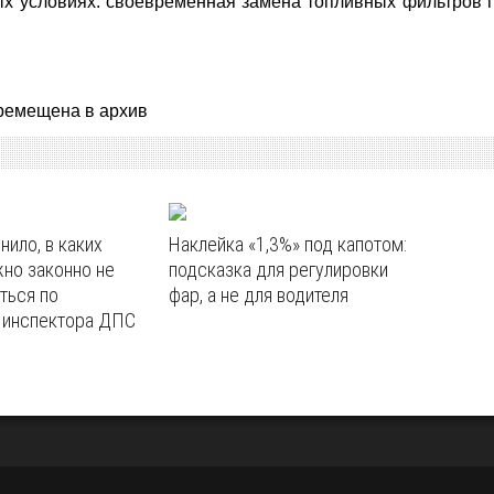
ных условиях: своевременная замена топливных фильтров п
ремещена в архив
ило, в каких
Наклейка «1,3%» под капотом:
но законно не
подсказка для регулировки
ться по
фар, а не для водителя
 инспектора ДПС