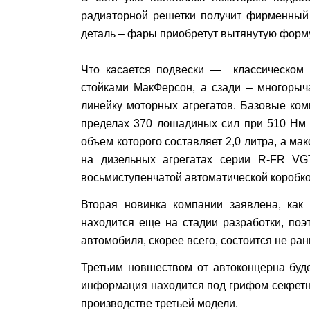
радиаторной решетки получит фирменный с
деталь – фары приобретут вытянутую фор
Что касается подвески — классическом в
стойками МакФерсон, а сзади – многорыч
линейку моторных агрегатов. Базовые ко
пределах 370 лошадиных сил при 510 Нм 
объем которого составляет 2,0 литра, а м
на дизельных агрегатах серии R-FR VG
восьмиступенчатой автоматической коробк
Вторая новинка компании заявлена, как
находится еще на стадии разработки, поэ
автомобиля, скорее всего, состоится не ран
Третьим новшеством от автоконцерна буде
информация находится под грифом секретно
производстве третьей модели.