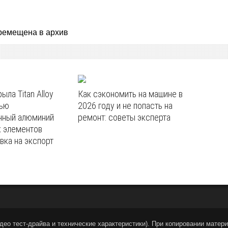
ремещена в архив
ыла Titan Alloy
Как сэкономить на машине в
тью
2026 году и не попасть на
нный алюминий
ремонт: советы эксперта
х элементов
авка на экспорт
део тест-драйва и технические характеристики
).
При копировании материа