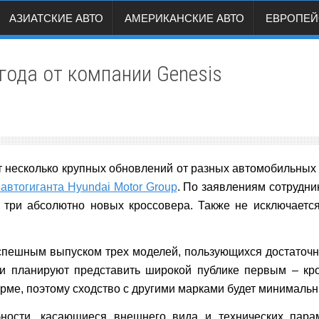
АЗИАТСКИЕ АВТО
АМЕРИКАНСКИЕ АВТО
ЕВРОПЕЙ
года от компании Genesis
т несколько крупных обновлений от разных автомобильных 
 автогиганта Hyundai Motor Group
. По заявлениям сотрудни
 три абсолютно новых кроссовера. Также не исключаетс
пешным выпуском трех моделей, пользующихся достаточн
ки планируют представить широкой публике первым – кр
рме, поэтому сходство с другими марками будет минимальн
ности, касающиеся внешнего вида и технических пара