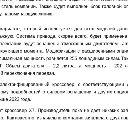
тиль компании. Также будет выполнен блок головной оп
му, напоминающую линию.
арианте, который используется для всех моделей данн
ажную. Система привода, скорее всего, будет применен
мплектации будут оснащены атмосферным двигателем Lamb
крутящего момента. Модификации с расширенными опциям
аксимальная мощность равняется 255 лошадиным силам. Та
T. Объем двигателя – 2,2 литра, а мощность – 202 л
ой переключения передач.
 электрифицированный кроссовер, с соответствующими 
тому подробностей о силовом оснащении и других опцио
ьше 2022 года.
т кроссовер X7. Производитель пока не дает никаких з
. Как известно, изначально компания заявляла о двух но