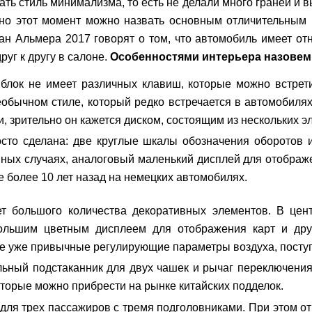
ь стиль минимализма, то есть не делали много граней и в
нно этот момент можно назвать основным отличительным 
сан Альмера 2017
говорят о том, что автомобиль имеет от
руг к другу в салоне.
Особенностями интерьера назовем
блок не имеет различных клавиш, которые можно встрети
обычном стиле, который редко встречается в автомобиля
, зрительно он кажется диском, состоящим из нескольких э
сто сделана: две круглые шкалы обозначения оборотов 
ных случаях, аналоговый маленький дисплей для отображ
 более 10 лет назад на немецких автомобилях.
т большого количества декоративных элементов. В цен
большим цветным дисплеем для отображения карт и др
 уже привычные регулирующие параметры воздуха, поступ
ьный подстаканник для двух чашек и рычаг переключения
которые можно прибрести на рынке китайских подделок.
 для трех пассажиров с тремя подголовниками. При этом о