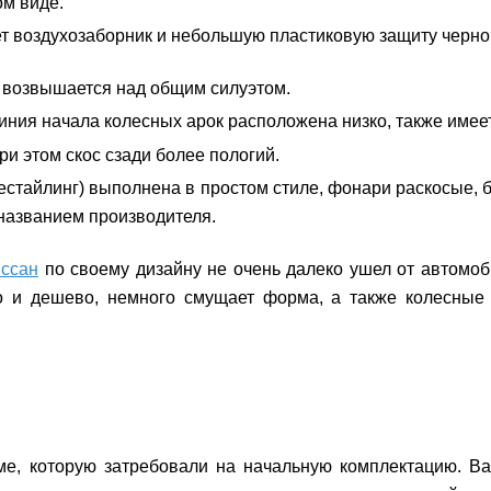
м виде.
 воздухозаборник и небольшую пластиковую защиту черног
бы возвышается над общим силуэтом.
иния начала колесных арок расположена низко, также имеет
и этом скос сзади более пологий.
естайлинг)
выполнена в простом стиле, фонари раскосые, 
названием производителя.
ссан
по своему дизайну не очень далеко ушел от автомо
о и дешево, немного смущает форма, а также колесные
ме, которую затребовали на начальную комплектацию. В