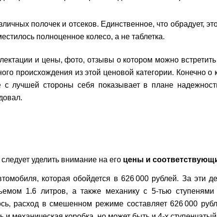
личных полочек и отсеков. Единственное, что обрадует, эт
естилось полноценное колесо, а не таблетка.
лектации и цены, фото, отзывы о котором можно встретить
ого происхождения из этой ценовой категории. Конечно о к
 с лучшей стороны себя показывает в плане надежност
довал.
следует уделить внимание на его
цены и соответствующ
томобиля, которая обойдется в 626 000 рублей. За эти д
емом 1.6 литров, а также механику с 5-тью ступенями
сь, расход в смешенном режиме составляет 626 000 рубл
ь и механическая коробка, но может быть и 4-х ступенчатый