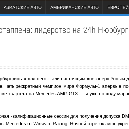
АЗИАТСКИЕ АВТО
АМЕРИКАНСКИЕ АВТО
ЕВРОПЕЙ
таппена: лидерство на 24h Нюрбургр
юрбургринга» для него стали настоящим «незавершённым д
ре, четырёхкратный чемпион мира Формулы-1 впервые по
таве квартета на Mercedes-AMG GT3 — и уже по ходу мараф
лючая квалификационные сессии для получения допуска DMS
ы Mercedes от Winward Racing. Ночной отрезок лишь укреп