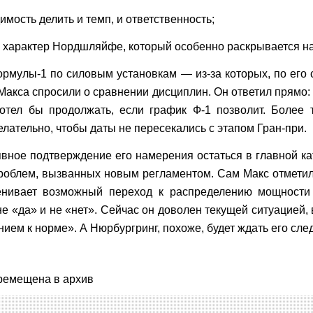
мость делить и темп, и ответственность;
 характер Нордшляйфе, который особенно раскрывается на
рмулы-1 по силовым установкам — из-за которых, по его 
кса спросили о сравнении дисциплин. Он ответил прямо: 
отел бы продолжать, если график Ф-1 позволит. Более т
лательно, чтобы даты не пересекались с этапом Гран-при.
 явное подтверждение его намерения остаться в главной к
облем, вызванных новым регламентом. Сам Макс отметил,
енивает возможный переход к распределению мощности 
не «да» и не «нет». Сейчас он доволен текущей ситуацией,
ем к норме». А Нюрбургринг, похоже, будет ждать его сл
ремещена в архив