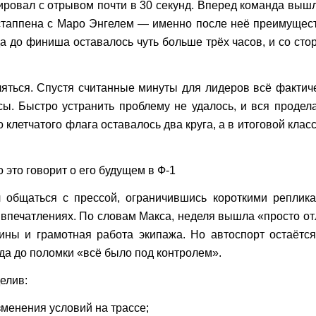
ровал с отрывом почти в 30 секунд. Вперед команда вышл
стаппена с Маро Энгелем — именно после неё преимущест
а до финиша оставалось чуть больше трёх часов, и со стор
ться. Спустя считанные минуты для лидеров всё фактичес
ы. Быстро устранить проблему не удалось, и вся продела
о клетчатого флага оставалось два круга, а в итоговой кл
 это говорит о его будущем в Ф-1
общаться с прессой, ограничившись короткими реплика
 впечатлениях. По словам Макса, неделя вышла «просто о
ины и грамотная работа экипажа. Но автоспорт остаётс
гда до поломки «всё было под контролем».
елив:
менения условий на трассе;