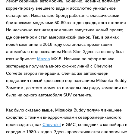
лежит серийный автомобиль. Конечно, новинка получает
корректировку внешнего вида и абсолютно уникальное
оснащение. Изначально бренд работал с классическими
британскими моделями 50-60-хх годов двадцатого столетия.
Но несколько лет назад компания запустила новый проект,
где ориентиром стал американский рынок. Так, в рамках
новой кампании в 2018 году состоялась презентация
автомобиля под названием Rock Star. Здесь за основу был
взят кабриолет
Mazda
MX-5. Новинка по оформлению
экстерьера получила много схожих линий с Chevrolet
Corvette второй генерации. Сейчас же автоконцерн
представил новый кроссовер под названием Mitsuoka Buddy.
Заметим, до этого момента в модельном рядку компании не
было ни одного автомобиля SUV сегмента.
Как было сказано выше, Mitsuoka Buddy получил внешнее
сходство с такими внедорожниками североамериканского
производства, как
Chevrolet
и GMC, сошедших с конвейера в
середине 1980-х годов. Здесь прослеживаются аналогичные