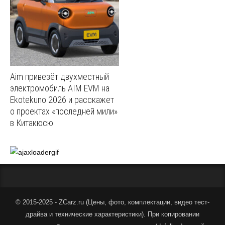
Aim привезёт двухместный
электромобиль AIM EVM на
Ekotekuno 2026 и расскажет
о проектах «последней мили»
в Китакюсю
© 2015-2025 - ZCarz.ru (
Цены, фото, комплектации, видео тест-
драйва и технические характеристики
).
При копировании