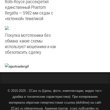
Rolls-Royce рассекретил
единственный Phantom
Regatta — 5982‑мм седан с
«яхтенной» тематикой
Покупка мототехники без
обмана: какие схемы
используют мошенники и как
обезопасить сделку
© 2015-2025 - ZCarz.ru (
Цены, фото, комплектации, видео тест-
драйва и технические характеристики
).
При копировании
материала обратная гипертекстовая ссылка (dofollow) на сайт
ZCarz.ru обязательна. Администратор: zcarz.ru@yandex.ru.