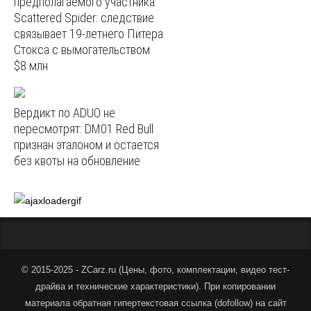
предполагаемого участника
Scattered Spider: следствие
связывает 19-летнего Питера
Стокса с вымогательством
$8 млн
Вердикт по ADUO не
пересмотрят: DM01 Red Bull
признан эталоном и остается
без квоты на обновление
© 2015-2025 - ZCarz.ru (
Цены, фото, комплектации, видео тест-
драйва и технические характеристики
).
При копировании
материала обратная гипертекстовая ссылка (dofollow) на сайт