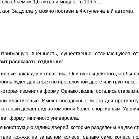
ель объемом 1,6 литра и мощность 106 л.с.
кая. За доплату можно поставить 4-ступенчатый автомат.
интригующую внешность, существенно отличающуюся о
оит рассказать отдельно:
вные накладки из пластика. Они нужны для того, чтобы л
биль будет двигаться по проселочной дроге или грунтовке.
которая изменила форму. Однако лампы остались старыми,
ни пластиковые. Имеют посадочные места для противот
 который делает вид автомобиля более спортивным. Увелич
меет форму типичного универсала.
 конструкцию задних дверей, которые разделены на две с
ствие кожуха на запасном колесе, однако само колесо п