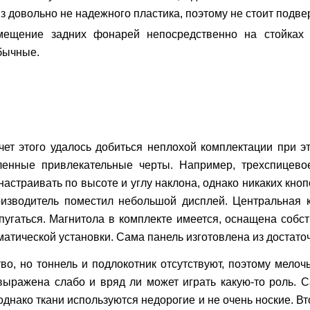
из довольно не надежного пластика, поэтому не стоит подв
ещение задних фонарей непосредственно на стойках
бычные.
чет этого удалось добиться неплохой комплектации при э
енные привлекательные черты. Например, трехспицевое
астраивать по высоте и углу наклона, однако никаких кноп
изводитель поместил небольшой дисплей. Центральная к
т пугаться. Магнитола в комплекте имеется, оснащена соб
тической установки. Сама панель изготовлена из достаточ
о, но тоннель и подлокотник отсутствуют, поэтому мелочь
выражена слабо и вряд ли может играть какую-то роль. С
 однако ткани используются недорогие и не очень ноские. 