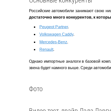
Основные конкуренты
Российские автомобили занимают свою ниш
достаточно много конкурентов, к кото
Peugeot Partner
.
Volkswagen Caddy
.
Mercedes-Benz
.
Renault
.
Однако импортные аналоги в базовой компл
звена будет намного выше. Среди автомоб
Фото
Видео тест-драйв Лада Ларгу