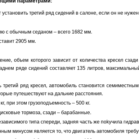
ющими параметрами:
т установить третий ряд сидений в салоне, если он не нужен
ю с обычным седаном – всего 1682 мм.
ставит 2905 мм.
ние, объем которого зависит от количества кресел сзади 
нем ряде сидений составляет 135 литров, максимальный,
ь третий ряд кресел, автомобиль становится семиместным,
оторые путешествуют на дальние расстояния.
, при этом грузоподъемность – 500 кг.
исковые тормоза, сзади – барабанные.
зависимого типа спереди, задняя часть же поkучила гидра
нным минусом является то, что двигатель автомобиля требу