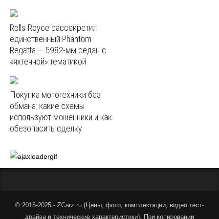
Rolls-Royce рассекретил
единственный Phantom
Regatta — 5982‑мм седан с
«яхтенной» тематикой
Покупка мототехники без
обмана: какие схемы
используют мошенники и как
обезопасить сделку
© 2015-2025 - ZCarz.ru (
Цены, фото, комплектации, видео тест-
драйва и технические характеристики
).
При копировании