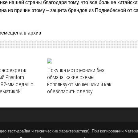
ке нашей страны благодаря тому, что все больше китайски
Одна из причин этому – защита брендов из Поднебесной от с
ремещена в архив
 рассекретил
Покупка мототехники без
ый Phantom
обмана: какие схемы
982‑мм седан с
используют мошенники и как
тематикой
обезопасить сделку
део тест-драйва и технические характеристики
).
При копировании материа