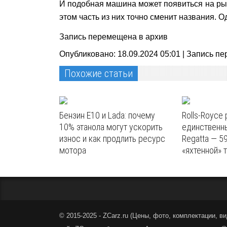
И подобная машина может появиться на рын
этом часть из них точно сменит названия. 
Запись перемещена в архив
Опубликовано: 18.09.2024 05:01 |
Запись пе
Похожие статьи
Бензин E10 и Lada: почему
Rolls-Royce
10% этанола могут ускорить
единственн
износ и как продлить ресурс
Regatta — 5
мотора
«яхтенной» 
© 2015-2025 - ZCarz.ru (
Цены, фото, комплектации, ви