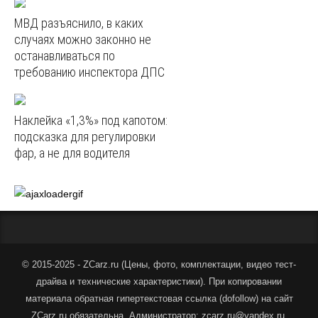
МВД разъяснило, в каких
случаях можно законно не
останавливаться по
требованию инспектора ДПС
Наклейка «1,3%» под капотом:
подсказка для регулировки
фар, а не для водителя
© 2015-2025 - ZCarz.ru (
Цены, фото, комплектации, видео тест-
драйва и технические характеристики
).
При копировании
материала обратная гипертекстовая ссылка (dofollow) на сайт
ZCarz.ru обязательна. Администратор: zcarz.ru@yandex.ru.