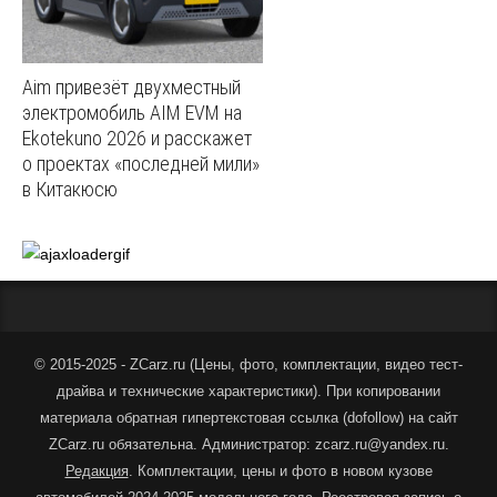
Aim привезёт двухместный
электромобиль AIM EVM на
Ekotekuno 2026 и расскажет
о проектах «последней мили»
в Китакюсю
© 2015-2025 - ZCarz.ru (
Цены, фото, комплектации, видео тест-
драйва и технические характеристики
).
При копировании
материала обратная гипертекстовая ссылка (dofollow) на сайт
ZCarz.ru обязательна. Администратор: zcarz.ru@yandex.ru.
Редакция
. Комплектации, цены и фото в новом кузове