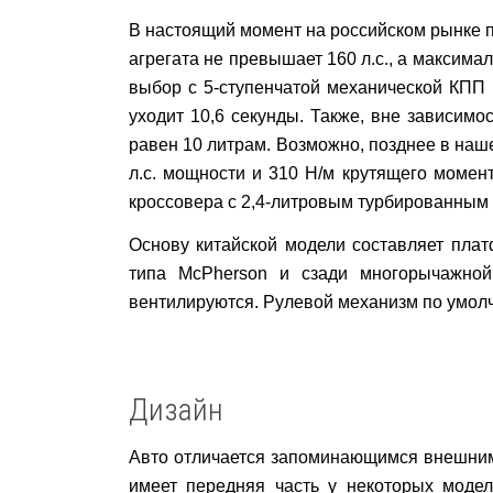
В настоящий момент на российском рынке п
агрегата не превышает 160 л.с., а максима
выбор с 5-ступенчатой механической КПП 
уходит 10,6 секунды. Также, вне зависимо
равен 10 литрам. Возможно, позднее в на
л.с. мощности и 310 Н/м крутящего момен
кроссовера с 2,4-литровым турбированным д
Основу китайской модели составляет пла
типа
McPherson
и сзади многорычажной
вентилируются. Рулевой механизм по умол
Дизайн
Авто отличается запоминающимся внешним
имеет передняя часть у некоторых моде