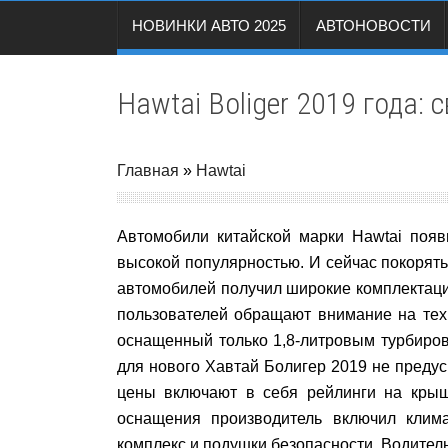
НОВИНКИ АВТО 2025
АВТОНОВОСТИ
Hawtai Boliger 2019 года:
Главная
»
Hawtai
Автомобили китайской марки
Hawtai
появ
высокой популярностью. И сейчас покорять 
автомобилей получил широкие
комплектац
пользователей обращают внимание на тех
оснащенный только 1,8-литровым турбиро
для
нового Хавтай Болигер 2019
не предус
цены
включают в себя рейлинги на крыше
оснащения производитель включил климат
комплекс и подушки безопасности. Водитель