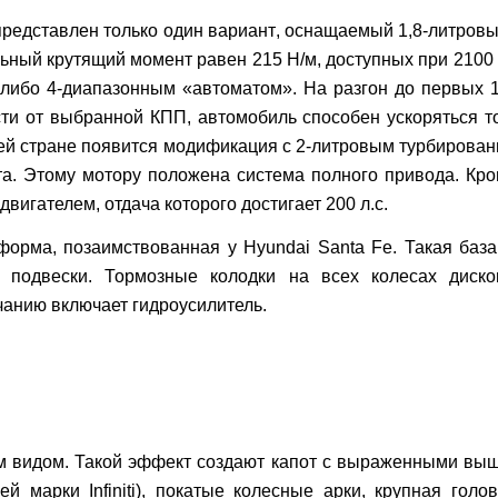
редставлен только один вариант
,
оснащаемый 1,8-литровы
льный крутящий момент равен 215 Н/м, доступных при 2100
либо 4-диапазонным «автоматом». На разгон до первых 1
сти от выбранной КПП, автомобиль способен ускоряться т
шей стране появится модификация
с 2-литровым турбирова
та. Этому мотору положена система полного привода. Кро
вигателем, отдача которого достигает 200 л.с.
тформа, позаимствованная у
Hyundai Santa Fe.
Такая база
 подвески. Тормозные колодки на всех колесах диско
чанию включает гидроусилитель.
 видом. Такой эффект создают капот с выраженными выш
лей марки
Infiniti
), покатые колесные арки, крупная гол