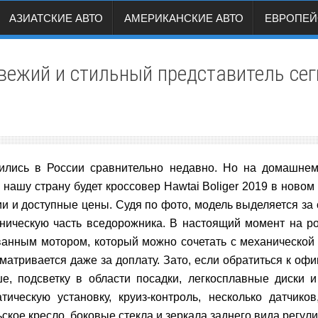
АЗИАТСКИЕ АВТО
АМЕРИКАНСКИЕ АВТО
ЕВРОПЕЙ
 свежий и стильный представитель се
ились в России сравнительно недавно. Но на домашне
нашу страну будет кроссовер Hawtai Boliger
2019 в новом 
ии
и доступные
цены
. Судя по
фото
, модель выделяется за
ническую часть вседорожника. В настоящий момент на ро
ванным мотором, который можно сочетать с механической
матривается даже за доплату. Зато, если обратиться к о
, подсветку в области посадки, легкосплавные диски и
ическую установку, круиз-контроль, несколько датчико
ское кресло, боковые стекла и зеркала заднего вида регу