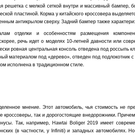
я решетка с мелкой сеткой внутри и массивный бампер, б
ческой пластиной. Корма у китайского кроссовера выделяет
енным антикрылом сверху. Задний бампер также характери
иалам отделки и особенностям размещения компонен
скорее, речь идет о моделях 10-летней давности или со
чески ровная центральная консоль отведена под россыпь к
нный материалом под «дерево», отведен под подлокотник с
ом исполнена в традиционном стиле.
еделенное мнение. Этот автомобиль, чья стоимость не п
 кроссоверы, так и дорогостоящие внедорожники. Причем 
инусы
. Так, например, Hawtai Boliger
2019
имеет совреме
ских (в частности, у
Infiniti
) и западных автомобилях. Но