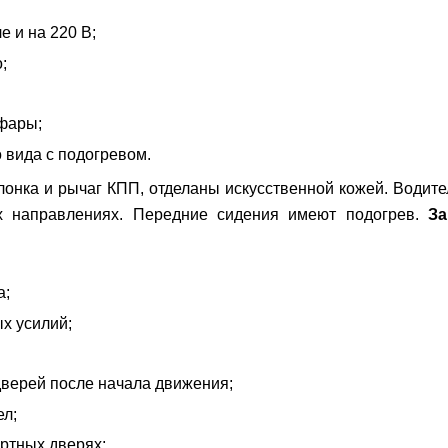
е и на 220 В;
;
фары;
 вида с подогревом.
лонка и рычаг КПП, отделаны искусственной кожей. Водит
х направлениях. Передние сидения имеют подогрев.
За 
а;
х усилий;
дверей после начала движения;
ел;
ртных дверях;