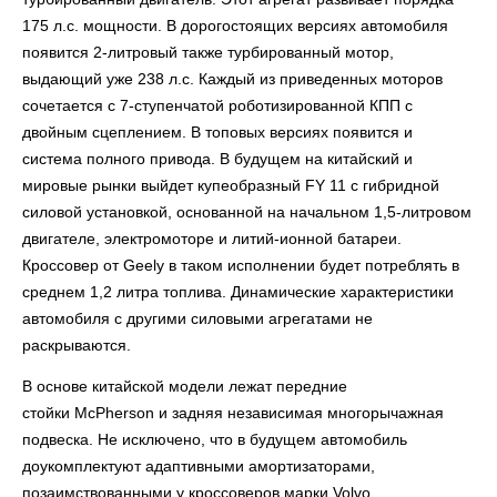
175 л.с. мощности. В дорогостоящих версиях автомобиля
появится 2-литровый также турбированный мотор,
выдающий уже 238 л.с. Каждый из приведенных моторов
сочетается с 7-ступенчатой роботизированной КПП с
двойным сцеплением. В топовых версиях появится и
система полного привода. В будущем на китайский и
мировые рынки выйдет купеобразный
FY 11
с гибридной
силовой установкой, основанной на начальном 1,5-литровом
двигателе, электромоторе и литий-ионной батареи.
Кроссовер от
Geely
в таком исполнении будет потреблять в
среднем 1,2 литра топлива. Динамические характеристики
автомобиля с другими силовыми агрегатами не
раскрываются.
В основе китайской модели лежат передние
стойки
McPherson
и задняя независимая многорычажная
подвеска. Не исключено, что в будущем автомобиль
доукомплектуют адаптивными амортизаторами,
позаимствованными у кроссоверов марки
Volvo.