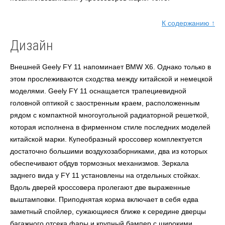
К содержанию ↑
Дизайн
Внешней
Geely FY 11
напоминает
BMW X
6. Однако только в
этом прослеживаются сходства между китайской и немецкой
моделями.
Geely FY 11
оснащается трапециевидной
головной оптикой с заостренным краем, расположенным
рядом с компактной многоугольной радиаторной решеткой,
которая исполнена в фирменном стиле последних моделей
китайской марки. Купеобразный кроссовер комплектуется
достаточно большими воздухозаборниками, два из которых
обеспечивают обдув тормозных механизмов. Зеркала
заднего вида у
FY 11
установлены на отдельных стойках.
Вдоль дверей кроссовера пролегают две выраженные
выштамповки. Приподнятая корма включает в себя едва
заметный спойлер, сужающиеся ближе к середине дверцы
багажного отсека фары и крупный бампер с широкими