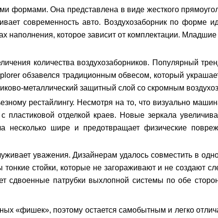
ими формами. Она представлена в виде жесткого прямоугол
ивает современность авто. Воздухозаборник по форме ид
ах наполнения, которое зависит от комплектации. Младши
величения количества воздухозаборников. Популярный тр
plorer обзавелся традиционным обвесом, который украшае
тиково-металлический защитный слой со скромным воздухо
езному рестайлингу. Несмотря на то, что визуально маши
 с пластиковой отделкой краев. Новые зеркала увеличи
ла несколько шире и предотвращает физические поврежд
живает уважения. Дизайнерам удалось совместить в одном
ы тонкие стойки, которые не загораживают и не создают сл
т сдвоенные патрубки выхлопной системы по обе стороны
ных «фишек», поэтому остается самобытным и легко отли