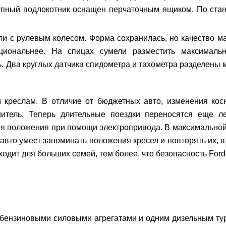
упный подлокотник оснащен перчаточным ящиком. По стан
 с рулевым колесом. Форма сохранилась, но качество ма
циональнее. На спицах сумели разместить максимальн
. Два круглых датчика спидометра и тахометра разделены
креслам. В отличие от бюджетных авто, изменения косн
нитель. Теперь длительные поездки переносятся еще л
я положения при помощи электропривода. В максимально
авто умеет запоминать положения кресел и повторять их, в
одит для больших семей, тем более, что безопасность Ford 
 бензиновыми силовыми агрегатами и одним дизельным ту