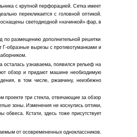
ьника с крупной перфорацией. Сетка имеет
еально перекликается с головной оптикой.
е оснащены светодиодной «начинкой» фар, в
енд по размещению дополнительной решетки
т Г-образные вырезы с противотуманками и
заборником.
на осталась узнаваема, появился рельеф на
вают обзор и придают машине необходимую
ения, в том числе, ржавчину, неизбежно
 проекте три стекла, отвечающие за обзор
епые зоны. Изменения не коснулись оптики,
 обвеса. Кстати, здесь тоже присутствует
чаемым от осовремененных одноклассников.