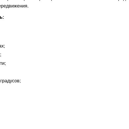
ередвижения.
ь:
ах;
;
ти;
градусов;
.