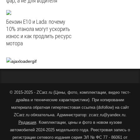
фар, а не для водителя
Бензин E10 и Lada: почему
10% этанола могут ускорить
износ и как продлить ресурс
мотора
© 2015-2025 - ZCarz.ru (
Цены, фото, комплектации, видео тест-
драйва и технические характеристики
).
При копировании
материала обратная гипертекстовая ссылка (dofollow) на сайт
ZCarz.ru обязательна. Администратор: zcarz.ru@yandex.ru.
Редакция
. Комплектации, цены и фото в новом кузове
автомобилей 2024-2025 модельного года. Реестровая запись о
регистрации сетевого издания серия ЭЛ № ФС 77 - 86061 от