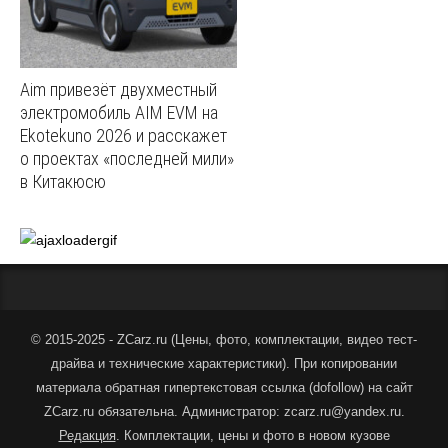
Aim привезёт двухместный
электромобиль AIM EVM на
Ekotekuno 2026 и расскажет
о проектах «последней мили»
в Китакюсю
© 2015-2025 - ZCarz.ru (
Цены, фото, комплектации, видео тест-
драйва и технические характеристики
).
При копировании
материала обратная гипертекстовая ссылка (dofollow) на сайт
ZCarz.ru обязательна. Администратор: zcarz.ru@yandex.ru.
Редакция
. Комплектации, цены и фото в новом кузове