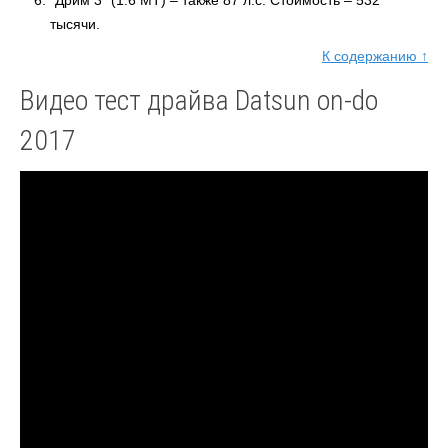
“Дрим 3” (1.6 MT) – также 87 л.с. Стоимость – 532
тысячи.
К содержанию ↑
Видео тест драйва Datsun on-do
2017