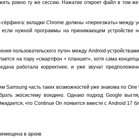
ить ровно ту же сессию. Нажатие откроет файл в том же
-сёрфинга: вкладки Chrome должны «переезжать» между у
 если нужной программы на принимающем устройстве нет
ения пользовательского пути» между Android-устройствами,
елается на пару «смартфон + планшет», хотя сама концеп
едача работала корректнее, и уже звучат предположен
ям Samsung часть таких возможностей уже знакома по One 
обрать экосистему воедино. Однако подход Google выг
жидается, что Continue On появится вместе с Android 17 б
ремещена в архив