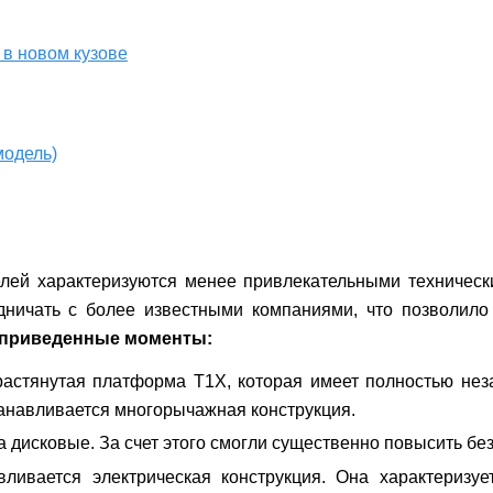
 в новом кузове
модель)
лей характеризуются менее привлекательными техническ
дничать с более известными компаниями, что позволило
еприведенные моменты:
растянутая платформа Т1Х, которая имеет полностью не
танавливается многорычажная конструкция.
а дисковые. За счет этого смогли существенно повысить бе
вливается электрическая конструкция. Она характеризуе