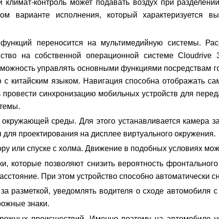
й климат-контроль может подавать воздух при разделении
ном варианте исполнения, который характеризуется в
 функций переносится на мультимедийную системы. Ра
ство на собственной операционной системе Cloudrive 3
озможность управлять основными функциями посредствам го
ко с китайским языком. Навигация способна отображать с
ть провести синхронизацию мобильных устройств для пере
темы.
 окружающей среды. Для этого устанавливается камера за
 для проектирования на дисплее виртуального окружения.
ору или спуске с холма. Движение в подобных условиях мож
ки, которые позволяют снизить вероятность фронтального
расстояние. При этом устройство способно автоматически с
за разметкой, уведомлять водителя о сходе автомобиля с
рожные знаки.
рожных происшествий. Именно поэтому на автомобиле ус