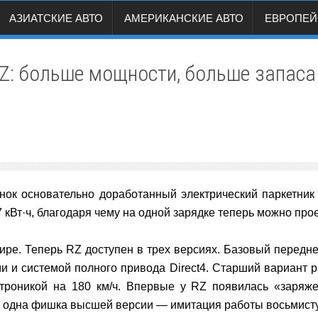
АЗИАТСКИЕ АВТО
АМЕРИКАНСКИЕ АВТО
ЕВРОПЕЙ
RZ: больше мощности, больше запаса
ок основательно доработанный электрический паркетник 
кВт·ч, благодаря чему на одной зарядке теперь можно прое
ире. Теперь RZ доступен в трех версиях. Базовый передне
 и системой полного привода Direct4. Старший вариант р
ктроникой на 180 км/ч. Впервые у RZ появилась «заряже
е одна фишка высшей версии — имитация работы восьмисту