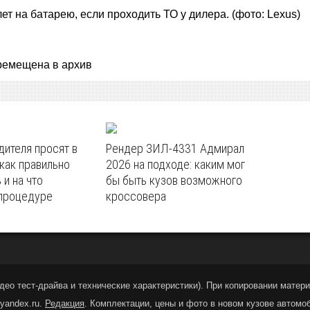
лет на батарею, если проходить ТО у дилера. (фото: Lexus)
ремещена в архив
дителя просят в
Рендер ЗИЛ-4331 Адмирал
 как правильно
2026 на подходе: каким мог
 и на что
бы быть кузов возможного
 процедуре
кроссовера
део тест-драйва и технические характеристики
).
При копировании материа
yandex.ru.
Редакция
. Комплектации, цены и фото в новом кузове автомо