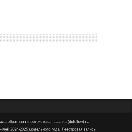
ла обратная гипертекстовая ссылка (dofollow) на
билей 2024-2025 модельного года. Реестровая запись