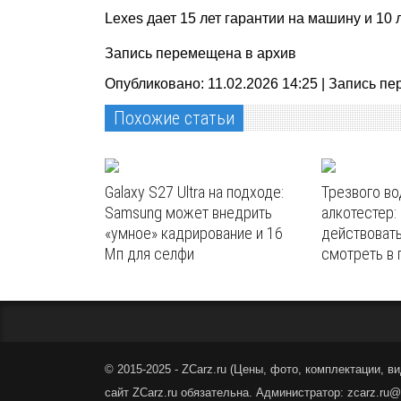
Lexes дает 15 лет гарантии на машину и 10 
Запись перемещена в архив
Опубликовано: 11.02.2026 14:25 |
Запись пе
Похожие статьи
Galaxy S27 Ultra на подходе:
Трезвого во
Samsung может внедрить
алкотестер:
«умное» кадрирование и 16
действовать
Мп для селфи
смотреть в
© 2015-2025 - ZCarz.ru (
Цены, фото, комплектации, ви
сайт ZCarz.ru обязательна. Администратор: zcarz.ru@