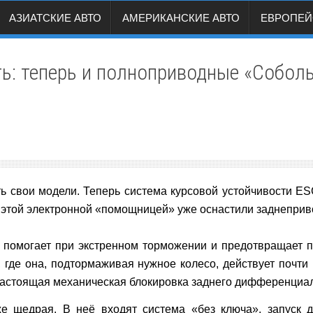
АЗИАТСКИЕ АВТО
АМЕРИКАНСКИЕ АВТО
ЕВРОПЕЙ
ь: теперь и полноприводные «Соболь
 свои модели. Теперь система курсовой устойчивости E
е этой электронной «помощницей» уже оснастили заднепри
, помогает при экстренном торможении и предотвращает 
, где она, подтормаживая нужное колесо, действует почти
настоящая механическая блокировка заднего дифференциа
е щедрая. В неё входят система «без ключа», запуск дв