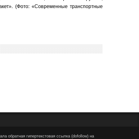
акет». (Фото: «Современные транспортные
ла обратная гипертекстовая ссылка (dofollow) на