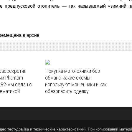
же предпусковой отопитель — так называемый «зимний п
ремещена в архив
 рассекретил
Покупка мототехники без
ый Phantom
обмана: какие схемы
982‑мм седан с
используют мошенники и как
тематикой
обезопасить сделку
део тест-драйва и технические характеристики
).
При копировании материа