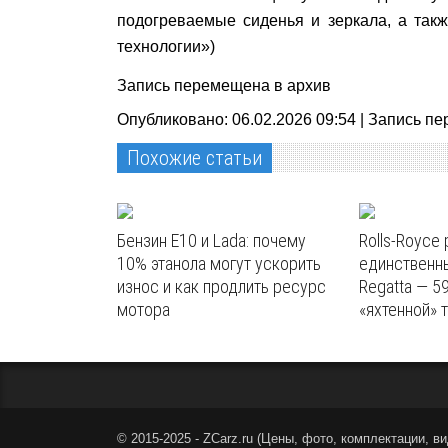
подогреваемые сиденья и зеркала, а так
технологии»)
Запись перемещена в архив
Опубликовано: 06.02.2026 09:54 |
Запись пе
Похожие статьи
Бензин E10 и Lada: почему
Rolls-Royce
10% этанола могут ускорить
единственн
износ и как продлить ресурс
Regatta — 5
мотора
«яхтенной» 
© 2015-2025 - ZCarz.ru (
Цены, фото, комплектации, ви