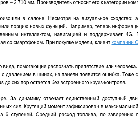
ов – 2 710 мм. Производитель относит его к категории ко
роизошли в салоне. Несмотря на визуальное сходство: 
чили порцию новых функций. Например, теперь информаци
твенным интеллектом, навигацией и поддерживает 4G. 
ая со смартфоном. При покупке модели, клиент
компании 
 вида, помогающие распознать препятствие или человека.
 с давлением в шинах, на панели появится ошибка. Тоже с
s до сих пор остается без встроенного круиз-контроля.
ре. За динамику отвечает единственный доступный двиг
иных сил. Крутящий момент зафиксирован в максимальной о
а 6 ступеней. Средний расход топлива, по заверению п