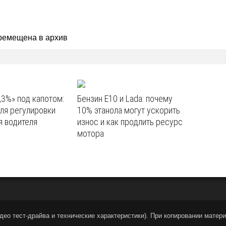
ремещена в архив
,3%» под капотом:
Бензин E10 и Lada: почему
ля регулировки
10% этанола могут ускорить
я водителя
износ и как продлить ресурс
мотора
део тест-драйва и технические характеристики
).
При копировании материа