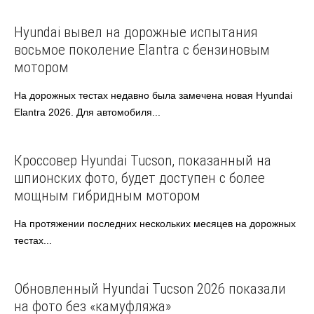
Hyundai
Автоновости
Hyundai вывел на дорожные испытания
восьмое поколение Elantra с бензиновым
мотором
На дорожных тестах недавно была замечена новая Hyundai
Elantra 2026. Для автомобиля...
Hyundai
Автоновости
Кроссовер Hyundai Tucson, показанный на
шпионских фото, будет доступен с более
мощным гибридным мотором
На протяжении последних нескольких месяцев на дорожных
тестах...
Hyundai
Азиатские авто
Обновленный Hyundai Tucson 2026 показали
на фото без «камуфляжа»