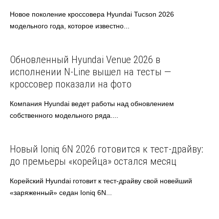
Новое поколение кроссовера Hyundai Tucson 2026
модельного года, которое известно...
Hyundai
Автоновости
Обновленный Hyundai Venue 2026 в
исполнении N-Line вышел на тесты —
кроссовер показали на фото
Компания Hyundai ведет работы над обновлением
собственного модельного ряда....
Hyundai
Автоновости
Новый Ioniq 6N 2026 готовится к тест-драйву:
до премьеры «корейца» остался месяц
Корейский Hyundai готовит к тест-драйву свой новейший
«заряженный» седан Ioniq 6N...