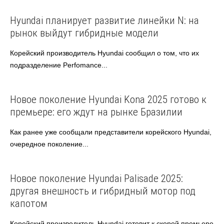
Hyundai
Автоновости
Hyundai планирует развитие линейки N: на
рынок выйдут гибридные модели
Корейский производитель Hyundai сообщил о том, что их
подразделение Perfomance...
Hyundai
Автоновости
Новое поколение Hyundai Kona 2025 готово к
премьере: его ждут на рынке Бразилии
Как ранее уже сообщали представители корейского Hyundai,
очередное поколение...
Hyundai
Автоновости
Новое поколение Hyundai Palisade 2025:
другая внешность и гибридный мотор под
капотом
Корейский производитель Hyundai готовит к скорой премьере