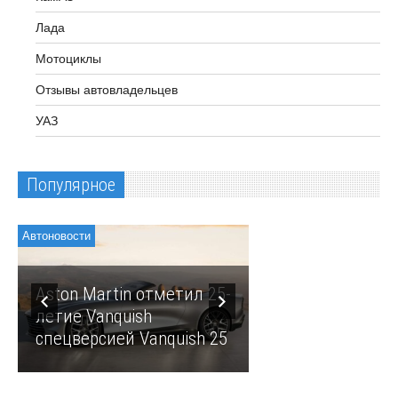
Лада
Мотоциклы
Отзывы автовладельцев
УАЗ
Популярное
Автоновости
Автоновости
За незаконный з
«Инвалид» пред
Aston Martin отметил 25-
строже наказыва
летие Vanquish
возможны круп
спецверсией Vanquish 25
штрафы и лишен