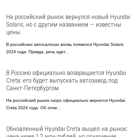
Hyundai
Автоновости
На российский рынок вернулся новый Hyundai
Solaris, но с другим названием — известны
цены
В российских автосалонах вновь появился Hyundai Solaris
2024 года. Правда, речь идет...
Hyundai
Автоновости
В Россию официально возвращается Hyundai
Creta: его будет выпускать автозавод под
Санкт-Петербургом
На российский рынок скоро официально вернется Hyundai
Creta 2024 года. Об этом...
Hyundai
Автоновости
Обновленный Hyundai Creta вышел на рынок:
цена ниже 1,2 млн рублей, но оснащение