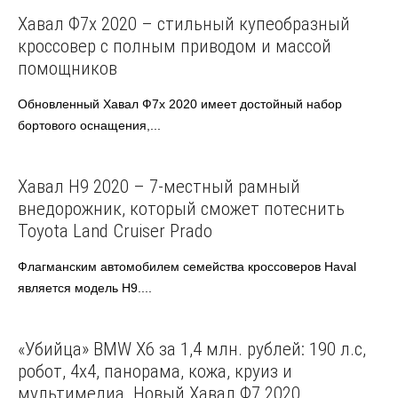
Haval
Хавал Ф7х 2020 – стильный купеобразный
кроссовер с полным приводом и массой
помощников
Обновленный Хавал Ф7х 2020 имеет достойный набор
бортового оснащения,...
Haval
Хавал Н9 2020 – 7-местный рамный
внедорожник, который сможет потеснить
Toyota Land Cruiser Prado
Флагманским автомобилем семейства кроссоверов Haval
является модель H9....
Haval
«Убийца» BMW X6 за 1,4 млн. рублей: 190 л.с,
робот, 4х4, панорама, кожа, круиз и
мультимедиа. Новый Хавал Ф7 2020.