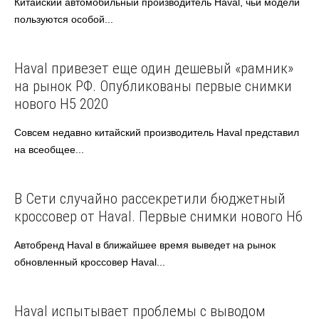
Китайский автомобильный производитель Haval, чьи модели
пользуются особой...
Haval
Автоновости
Haval привезет еще один дешевый «рамник»
на рынок РФ. Опубликованы первые снимки
нового H5 2020
Совсем недавно китайский производитель Haval представил
на всеобщее...
Haval
Автоновости
В Сети случайно рассекретили бюджетный
кроссовер от Haval. Первые снимки нового H6
Автобренд Haval в ближайшее время выведет на рынок
обновленный кроссовер Haval...
Haval
Автоновости
Haval испытывает проблемы с выводом