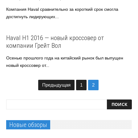
Компания Haval сравнительно за короткий срок смогла
достигнуть лидирующих...
Haval
Азиатские авто
Haval H1 2016 — новый кроссовер от
компании Грейт Вол
Осенью прошлого года на китайский рынок был выпущен
новый кроссовер от...
Предыдущая
1
2
Новые обзоры