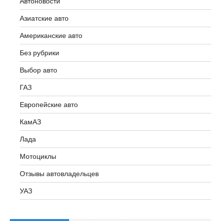
Автоновости
Азиатские авто
Американские авто
Без рубрики
Выбор авто
ГАЗ
Европейские авто
КамАЗ
Лада
Мотоциклы
NVIDIA открыла
Отзывы автовладельцев
Как проезжать
3: семейство мо
УАЗ
нерегулируемый
физического ИИ 
переход без штрафа:
млрд параметро
разъяснение
используют Sam