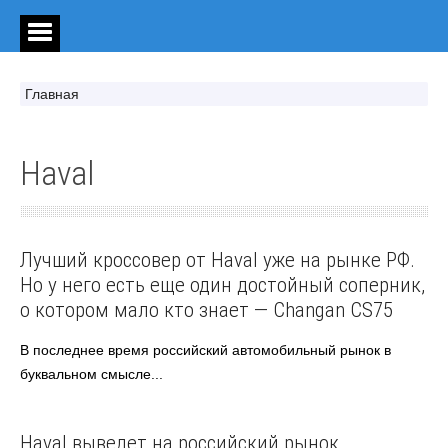
Главная
Haval
Changan
Haval
Выбор авто
Лучший кроссовер от Haval уже на рынке РФ.
Но у него есть еще один достойный соперник,
о котором мало кто знает — Changan CS75
В последнее время российский автомобильный рынок в
буквальном смысле...
Haval
Автоновости
Haval выведет на российский рынок