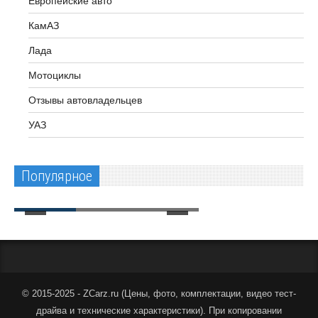
Европейские авто
КамАЗ
Лада
Aim привезёт
Мотоциклы
двухместный
Отзывы автовладельцев
Range Rover Sport PHEV
электромобиль 
УАЗ
2026: 53 мили на
на Ekotekuno 202
электротяге и почти
расскажет о про
шестизначная цена за
«последней мили
Популярное
редкий баланс
Китакюсю
Автоновости
Автоновости
© 2015-2025 - ZCarz.ru (
Цены, фото, комплектации, видео тест-
драйва и технические характеристики
).
При копировании