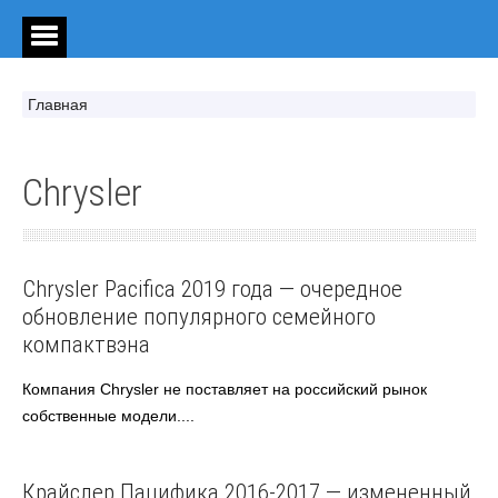
Главная
Chrysler
Chrysler
Chrysler Pacifica 2019 года — очередное
обновление популярного семейного
компактвэна
Компания Chrysler не поставляет на российский рынок
собственные модели....
Chrysler
Американские авто
Крайслер Пацифика 2016-2017 — измененный