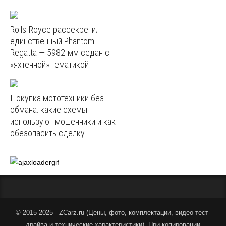
Rolls-Royce рассекретил
единственный Phantom
Regatta — 5982‑мм седан с
«яхтенной» тематикой
Покупка мототехники без
обмана: какие схемы
используют мошенники и как
обезопасить сделку
© 2015-2025 - ZCarz.ru (
Цены, фото, комплектации, видео тест-
драйва и технические характеристики
).
При копировании