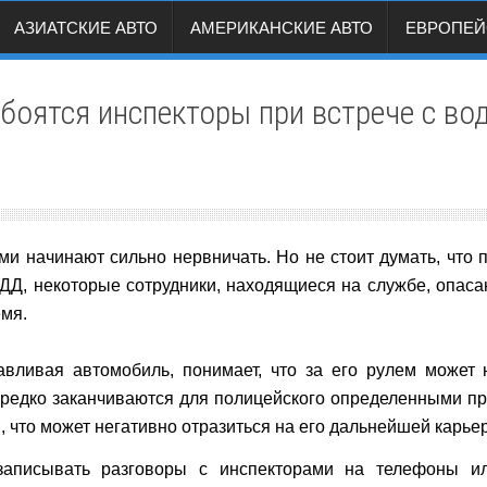
АЗИАТСКИЕ АВТО
АМЕРИКАНСКИЕ АВТО
ЕВРОПЕЙ
боятся инспекторы при встрече с во
ми начинают сильно нервничать. Но не стоит думать, что
БДД, некоторые сотрудники, находящиеся на службе, опаса
емя.
авливая автомобиль, понимает, что за его рулем может
ередко заканчиваются для полицейского определенными пр
, что может негативно отразиться на его дальнейшей карье
записывать разговоры с инспекторами на телефоны ил