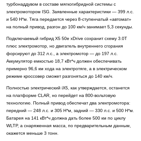
турбонаддувом в составе мягкогибридной системы с
электромотором ISG. Заявленные характеристики — 399 л.с.
и 540 Н*м. Тяга передается через 8-ступенчатый «автомат»
на полный привод, разгон до 100 км/ч занимает 5,3 секунды.
Подключаемый гибрид X5 50e xDrive сохранит схему 3.0T
плюс электромотор, но двигатель внутреннего сгорания
форсируют до 312 л.с., а электромотор — до 197 л.с.
Аккумулятор емкостью 18,7 кВт*ч должен обеспечивать
примерно 96,6 км хода на электротяге, а в электрическом
режиме кроссовер сможет разгоняться до 140 км/ч.
Полностью электрический iX5, как утверждается, останется
на платформе CLAR, но перейдет на 800-вольтовую
технологию. Полный привод обеспечат два электромотора:
передний — 248 л.с. и 305 Н*м, задний — 330 л.с. и 500 Н*м.
Батарея на 141 кВт*ч должна дать более 500 км по циклу
WLTP, а снаряженная масса, по предварительным данным,
окажется меньше 3 тонн.