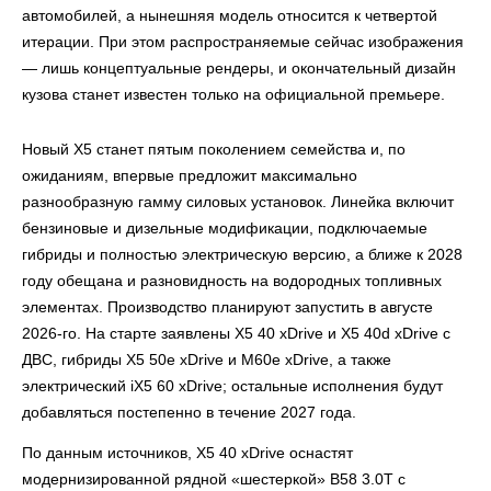
автомобилей, а нынешняя модель относится к четвертой
итерации. При этом распространяемые сейчас изображения
— лишь концептуальные рендеры, и окончательный дизайн
кузова станет известен только на официальной премьере.
Новый X5 станет пятым поколением семейства и, по
ожиданиям, впервые предложит максимально
разнообразную гамму силовых установок. Линейка включит
бензиновые и дизельные модификации, подключаемые
гибриды и полностью электрическую версию, а ближе к 2028
году обещана и разновидность на водородных топливных
элементах. Производство планируют запустить в августе
2026-го. На старте заявлены X5 40 xDrive и X5 40d xDrive с
ДВС, гибриды X5 50e xDrive и M60e xDrive, а также
электрический iX5 60 xDrive; остальные исполнения будут
добавляться постепенно в течение 2027 года.
По данным источников, X5 40 xDrive оснастят
модернизированной рядной «шестеркой» B58 3.0T с