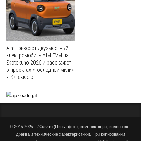
Aim привезёт двухместный
электромобиль AIM EVM на
Ekotekuno 2026 и расскажет
о проектах «последней мили»
в Китакюсю
© 2015-2025 - ZCarz.ru (
Цены, фото, комплектации, видео тест-
драйва и технические характеристики
).
При копировании