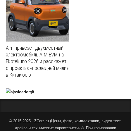
Aim привезёт двухместный
электромобиль AIM EVM на
Ekotekuno 2026 и расскажет
о проектах «последней мили»
в Китакюсю
© 2015-2025 - ZCarz.ru (
Цены, фото, комплектации, видео тест-
драйва и технические характеристики
).
При копировании