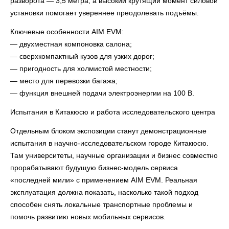
разворота — 3,5 метра, а высокий крутящий момент силовой
установки помогает увереннее преодолевать подъёмы.
Ключевые особенности AIM EVM:
— двухместная компоновка салона;
— сверхкомпактный кузов для узких дорог;
— пригодность для холмистой местности;
— место для перевозки багажа;
— функция внешней подачи электроэнергии на 100 В.
Испытания в Китакюсю и работа исследовательского центра
Отдельным блоком экспозиции станут демонстрационные
испытания в научно-исследовательском городе Китакюсю.
Там университеты, научные организации и бизнес совместно
прорабатывают будущую бизнес-модель сервиса
«последней мили» с применением AIM EVM. Реальная
эксплуатация должна показать, насколько такой подход
способен снять локальные транспортные проблемы и
помочь развитию новых мобильных сервисов.