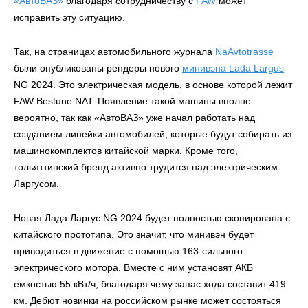
«АвтоВАЗ»
благодаря сотрудничеству с
FAW
может
исправить эту ситуацию.
Так, на страницах автомобильного журнала
NaAvtotrasse
были опубликованы рендеры нового
минивэна Lada Largus
NG 2024. Это электрическая модель, в основе которой лежит
FAW Bestune NAT. Появление такой машины вполне
вероятно, так как «АвтоВАЗ» уже начал работать над
созданием линейки автомобилей, которые будут собирать из
машинокомплектов китайской марки. Кроме того,
тольяттинский бренд активно трудится над электрическим
Ларгусом.
Новая Лада Ларгус NG 2024 будет полностью скопирована с
китайского прототипа. Это значит, что минивэн будет
приводиться в движение с помощью 163-сильного
электрического мотора. Вместе с ним установят АКБ
емкостью 55 кВт/ч, благодаря чему запас хода составит 419
км. Дебют новинки на российском рынке может состояться